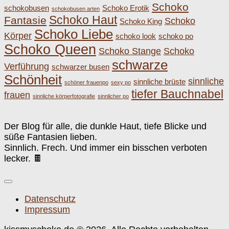
Schoko
schokobusen
Schoko Erotik
schokobusen arten
Schoko Haut
Fantasie
Schoko
Schoko King
Schoko Liebe
Körper
schoko look
schoko po
Schoko Queen
Schoko Stange
Schoko
schwarze
Verführung
schwarzer busen
Schönheit
sinnliche
sinnliche brüste
schöner frauenpo
sexy po
tiefer Bauchnabel
frauen
sinnliche körperfotografie
sinnlicher po
Der Blog für alle, die dunkle Haut, tiefe Blicke und
süße Fantasien lieben.
Sinnlich. Frech. Und immer ein bisschen verboten
lecker. 🍫
Datenschutz
Impressum