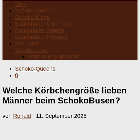
Start
Schoko-Queens
Schoko-Kings
Bauchnabel & Banana
Bauchnabel Galerie
Bauchnabel-Fotograf
Fan-Zone
Schoko Love
Schoko Boy gesucht
Schoko-Queens
0
Welche Körbchengröße lieben
Männer beim SchokoBusen?
von
Ronald
·
11. September 2025