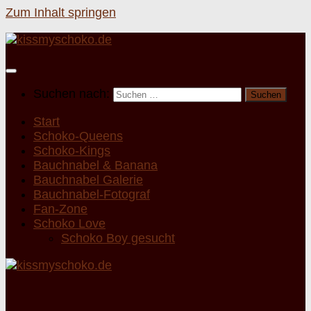
Zum Inhalt springen
Suchen nach:
Start
Schoko-Queens
Schoko-Kings
Bauchnabel & Banana
Bauchnabel Galerie
Bauchnabel-Fotograf
Fan-Zone
Schoko Love
Schoko Boy gesucht