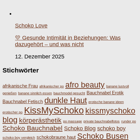
Schoko Love
💛 Gesunde Intimität in Beziehungen: Was
dazugehört – und was nicht
12. Dezember 2025
Stichwörter
afro beauty
afrikanische Frau
afrikanischer po
banane lustvoll
Bauchnabel Erotik
genießen
banane sinnlich essen
bauchmodel gesucht
dunkle Haut
Bauchnabel Fetisch
erotische banane ideen
KissMySchoko
kissmyschoko
erotischer po
blog
körperästhetik
po massage
private bauchnabelfotos
runder po
Schoko Bauchnabel
Schoko Blog
schoko boy
Schoko Busen
schokobraune haut
schoko boy vergleich