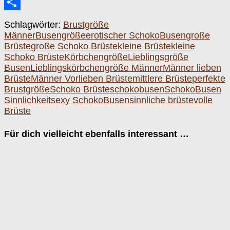
Email
Teilen
Schlagwörter:
Brustgröße
Männer
Busengröße
erotischer SchokoBusen
große
Brüste
große Schoko Brüste
kleine Brüste
kleine
Schoko Brüste
Körbchengröße
Lieblingsgröße
Busen
Lieblingskörbchengröße Männer
Männer lieben
Brüste
Männer Vorlieben Brüste
mittlere Brüste
perfekte
Brustgröße
Schoko Brüste
schokobusen
SchokoBusen
Sinnlichkeit
sexy SchokoBusen
sinnliche brüste
volle
Brüste
Für dich vielleicht ebenfalls interessant …