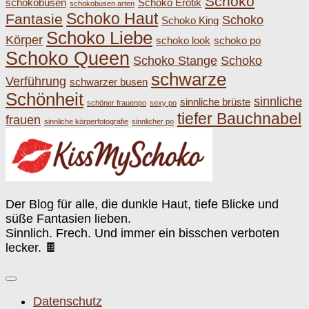
Schoko
schokobusen
Schoko Erotik
schokobusen arten
Schoko Haut
Fantasie
Schoko
Schoko King
Schoko Liebe
Körper
schoko look
schoko po
Schoko Queen
Schoko Stange
Schoko
schwarze
Verführung
schwarzer busen
Schönheit
sinnliche
sinnliche brüste
schöner frauenpo
sexy po
tiefer Bauchnabel
frauen
sinnliche körperfotografie
sinnlicher po
Der Blog für alle, die dunkle Haut, tiefe Blicke und
süße Fantasien lieben.
Sinnlich. Frech. Und immer ein bisschen verboten
lecker. 🍫
Datenschutz