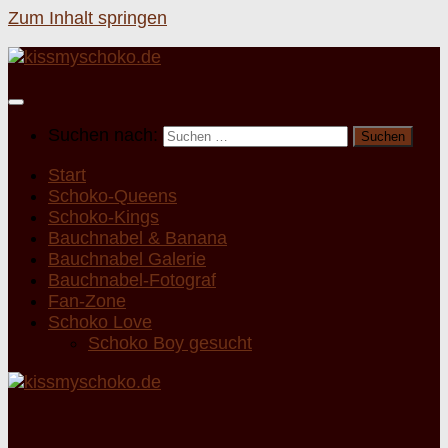
Zum Inhalt springen
Suchen nach:
Start
Schoko-Queens
Schoko-Kings
Bauchnabel & Banana
Bauchnabel Galerie
Bauchnabel-Fotograf
Fan-Zone
Schoko Love
Schoko Boy gesucht