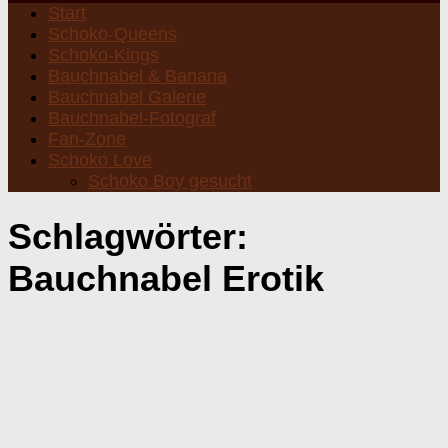
Start
Schoko-Queens
Schoko-Kings
Bauchnabel & Banana
Bauchnabel Galerie
Bauchnabel-Fotograf
Fan-Zone
Schoko Love
Schoko Boy gesucht
Schlagwörter:
Bauchnabel Erotik