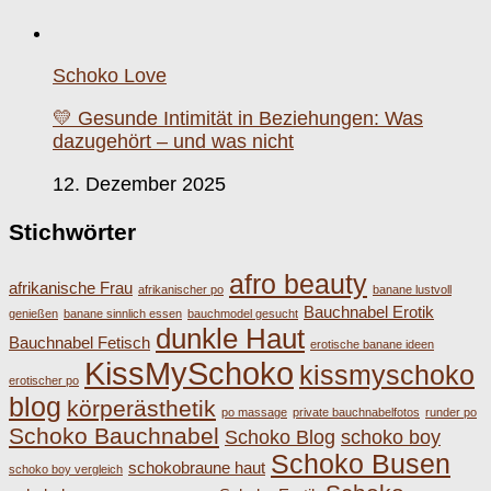
Schoko Love
💛 Gesunde Intimität in Beziehungen: Was
dazugehört – und was nicht
12. Dezember 2025
Stichwörter
afro beauty
afrikanische Frau
afrikanischer po
banane lustvoll
Bauchnabel Erotik
genießen
banane sinnlich essen
bauchmodel gesucht
dunkle Haut
Bauchnabel Fetisch
erotische banane ideen
KissMySchoko
kissmyschoko
erotischer po
blog
körperästhetik
po massage
private bauchnabelfotos
runder po
Schoko Bauchnabel
Schoko Blog
schoko boy
Schoko Busen
schokobraune haut
schoko boy vergleich