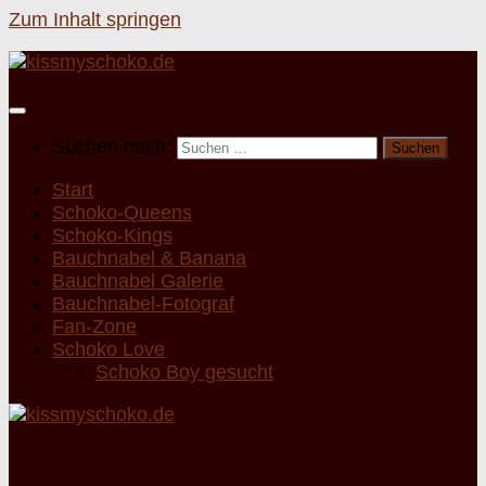
Zum Inhalt springen
Suchen nach:
Start
Schoko-Queens
Schoko-Kings
Bauchnabel & Banana
Bauchnabel Galerie
Bauchnabel-Fotograf
Fan-Zone
Schoko Love
Schoko Boy gesucht