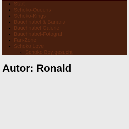
Start
Schoko-Queens
Schoko-Kings
Bauchnabel & Banana
Bauchnabel Galerie
Bauchnabel-Fotograf
Fan-Zone
Schoko Love
Schoko Boy gesucht
Autor:
Ronald