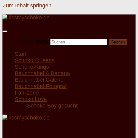
Zum Inhalt springen
Suchen nach:
Start
Schoko-Queens
Schoko-Kings
Bauchnabel & Banana
Bauchnabel Galerie
Bauchnabel-Fotograf
Fan-Zone
Schoko Love
Schoko Boy gesucht