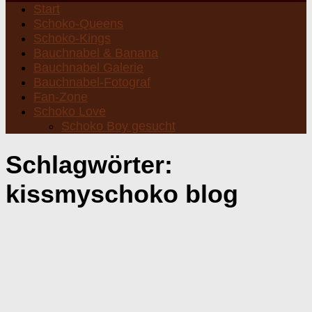
Start
Schoko-Queens
Schoko-Kings
Bauchnabel & Banana
Bauchnabel Galerie
Bauchnabel-Fotograf
Fan-Zone
Schoko Love
Schoko Boy gesucht
Schlagwörter:
kissmyschoko blog