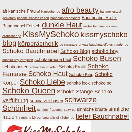
afro beauty
afrikanische Frau
afrikanischer po
banane lustvoll
Bauchnabel Erotik
genießen
banane sinnlich essen
bauchmodel gesucht
dunkle Haut
Bauchnabel Fetisch
erotische banane ideen
KissMySchoko
kissmyschoko
erotischer po
blog
körperästhetik
po massage
private bauchnabelfotos
runder po
Schoko Bauchnabel
Schoko Blog
schoko boy
Schoko Busen
schokobraune haut
schoko boy vergleich
Schoko
schokobusen
Schoko Erotik
schokobusen arten
Schoko Haut
Fantasie
Schoko
Schoko King
Schoko Liebe
Körper
schoko look
schoko po
Schoko Queen
Schoko Stange
Schoko
schwarze
Verführung
schwarzer busen
Schönheit
sinnliche
sinnliche brüste
schöner frauenpo
sexy po
tiefer Bauchnabel
frauen
sinnliche körperfotografie
sinnlicher po