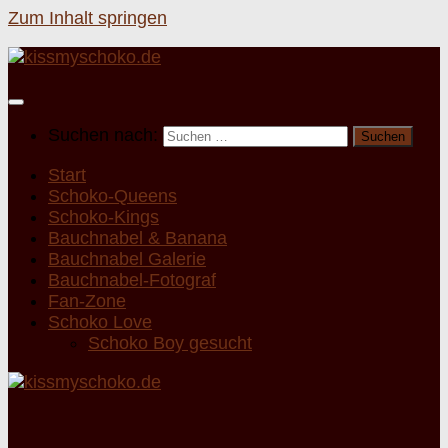
Zum Inhalt springen
Suchen nach:
Start
Schoko-Queens
Schoko-Kings
Bauchnabel & Banana
Bauchnabel Galerie
Bauchnabel-Fotograf
Fan-Zone
Schoko Love
Schoko Boy gesucht