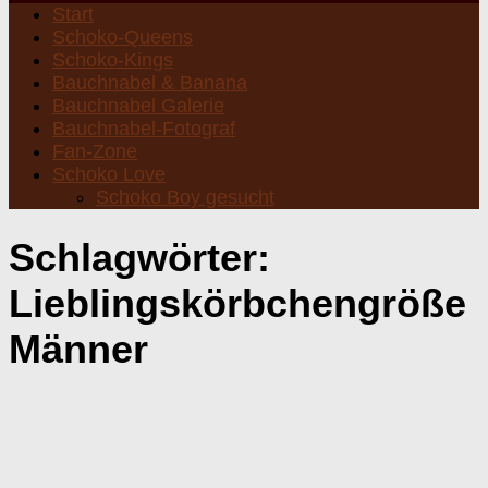
Start
Schoko-Queens
Schoko-Kings
Bauchnabel & Banana
Bauchnabel Galerie
Bauchnabel-Fotograf
Fan-Zone
Schoko Love
Schoko Boy gesucht
Schlagwörter:
Lieblingskörbchengröße
Männer