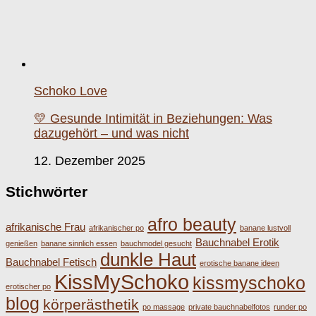
Schoko Love
💛 Gesunde Intimität in Beziehungen: Was
dazugehört – und was nicht
12. Dezember 2025
Stichwörter
afro beauty
afrikanische Frau
afrikanischer po
banane lustvoll
Bauchnabel Erotik
genießen
banane sinnlich essen
bauchmodel gesucht
dunkle Haut
Bauchnabel Fetisch
erotische banane ideen
KissMySchoko
kissmyschoko
erotischer po
blog
körperästhetik
po massage
private bauchnabelfotos
runder po