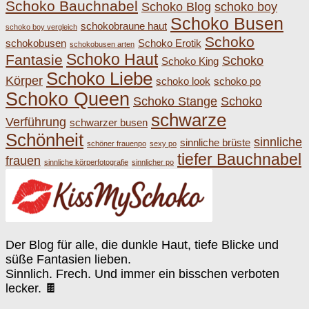
Schoko Bauchnabel
Schoko Blog
schoko boy
Schoko Busen
schokobraune haut
schoko boy vergleich
Schoko
schokobusen
Schoko Erotik
schokobusen arten
Schoko Haut
Fantasie
Schoko
Schoko King
Schoko Liebe
Körper
schoko look
schoko po
Schoko Queen
Schoko Stange
Schoko
schwarze
Verführung
schwarzer busen
Schönheit
sinnliche
sinnliche brüste
schöner frauenpo
sexy po
tiefer Bauchnabel
frauen
sinnliche körperfotografie
sinnlicher po
Der Blog für alle, die dunkle Haut, tiefe Blicke und
süße Fantasien lieben.
Sinnlich. Frech. Und immer ein bisschen verboten
lecker. 🍫