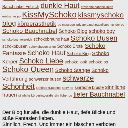
dunkle Haut
Bauchnabel Fetisch
erotische banane ideen
KissMySchoko
kissmyschoko
erotischer po
blog
körperästhetik
po massage
private bauchnabelfotos
runder po
Schoko Bauchnabel
Schoko Blog
schoko boy
Schoko Busen
schokobraune haut
schoko boy vergleich
Schoko
schokobusen
Schoko Erotik
schokobusen arten
Schoko Haut
Fantasie
Schoko
Schoko King
Schoko Liebe
Körper
schoko look
schoko po
Schoko Queen
Schoko Stange
Schoko
schwarze
Verführung
schwarzer busen
Schönheit
sinnliche
sinnliche brüste
schöner frauenpo
sexy po
tiefer Bauchnabel
frauen
sinnliche körperfotografie
sinnlicher po
Der Blog für alle, die dunkle Haut, tiefe Blicke und
süße Fantasien lieben.
Sinnlich. Frech. Und immer ein bisschen verboten