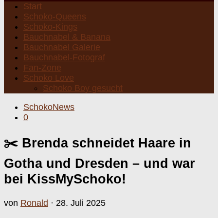
Start
Schoko-Queens
Schoko-Kings
Bauchnabel & Banana
Bauchnabel Galerie
Bauchnabel-Fotograf
Fan-Zone
Schoko Love
Schoko Boy gesucht
SchokoNews
0
✂️ Brenda schneidet Haare in
Gotha und Dresden – und war
bei KissMySchoko!
von
Ronald
·
28. Juli 2025