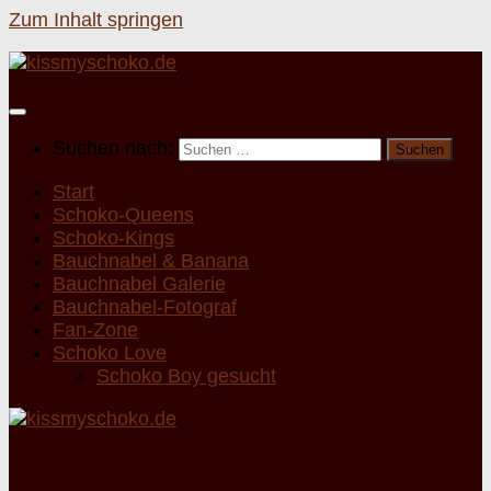
Zum Inhalt springen
Suchen nach:
Start
Schoko-Queens
Schoko-Kings
Bauchnabel & Banana
Bauchnabel Galerie
Bauchnabel-Fotograf
Fan-Zone
Schoko Love
Schoko Boy gesucht