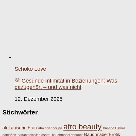
Schoko Love
💛 Gesunde Intimität in Beziehungen: Was
dazugehört – und was nicht
12. Dezember 2025
Stichwörter
afro beauty
afrikanische Frau
afrikanischer po
banane lustvoll
Bauchnabel Erotik
genießen
banane sinnlich essen
bauchmodel gesucht