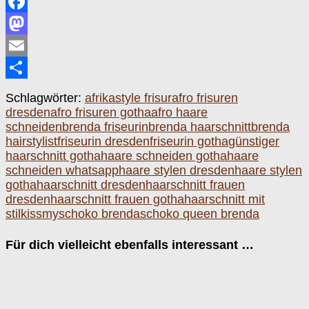
Facebook
Mastodon
Email
Teilen
Schlagwörter:
afrikastyle frisur
afro frisuren
dresden
afro frisuren gotha
afro haare
schneiden
brenda friseurin
brenda haarschnitt
brenda
hairstylist
friseurin dresden
friseurin gotha
günstiger
haarschnitt gotha
haare schneiden gotha
haare
schneiden whatsapp
haare stylen dresden
haare stylen
gotha
haarschnitt dresden
haarschnitt frauen
dresden
haarschnitt frauen gotha
haarschnitt mit
stil
kissmyschoko brenda
schoko queen brenda
Für dich vielleicht ebenfalls interessant …