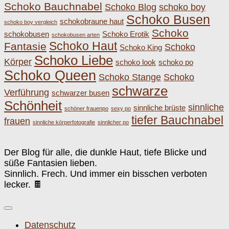
Schoko Bauchnabel
Schoko Blog
schoko boy
Schoko Busen
schokobraune haut
schoko boy vergleich
Schoko
schokobusen
Schoko Erotik
schokobusen arten
Schoko Haut
Fantasie
Schoko
Schoko King
Schoko Liebe
Körper
schoko look
schoko po
Schoko Queen
Schoko Stange
Schoko
schwarze
Verführung
schwarzer busen
Schönheit
sinnliche
sinnliche brüste
schöner frauenpo
sexy po
tiefer Bauchnabel
frauen
sinnliche körperfotografie
sinnlicher po
Der Blog für alle, die dunkle Haut, tiefe Blicke und
süße Fantasien lieben.
Sinnlich. Frech. Und immer ein bisschen verboten
lecker. 🍫
Datenschutz