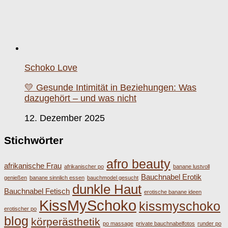
Schoko Love
💛 Gesunde Intimität in Beziehungen: Was
dazugehört – und was nicht
12. Dezember 2025
Stichwörter
afro beauty
afrikanische Frau
afrikanischer po
banane lustvoll
Bauchnabel Erotik
genießen
banane sinnlich essen
bauchmodel gesucht
dunkle Haut
Bauchnabel Fetisch
erotische banane ideen
KissMySchoko
kissmyschoko
erotischer po
blog
körperästhetik
po massage
private bauchnabelfotos
runder po