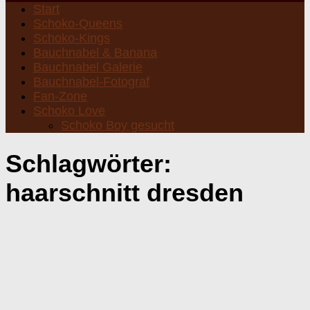
Start
Schoko-Queens
Schoko-Kings
Bauchnabel & Banana
Bauchnabel Galerie
Bauchnabel-Fotograf
Fan-Zone
Schoko Love
Schoko Boy gesucht
Schlagwörter:
haarschnitt dresden