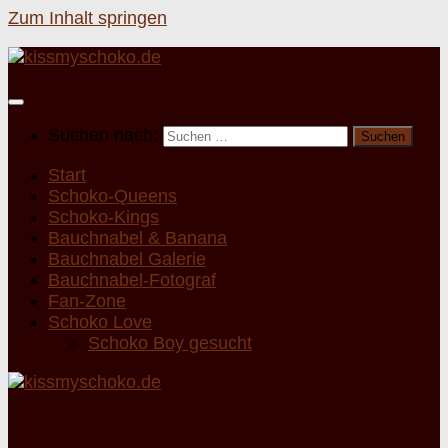
Zum Inhalt springen
Suchen nach:
Start
Schoko-Queens
Schoko-Kings
Bauchnabel & Banana
Bauchnabel Galerie
Bauchnabel-Fotograf
Fan-Zone
Schoko Love
Schoko Boy gesucht