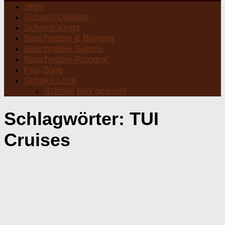
Start
Schoko-Queens
Schoko-Kings
Bauchnabel & Banana
Bauchnabel Galerie
Bauchnabel-Fotograf
Fan-Zone
Schoko Love
Schoko Boy gesucht
Schlagwörter:
TUI
Cruises