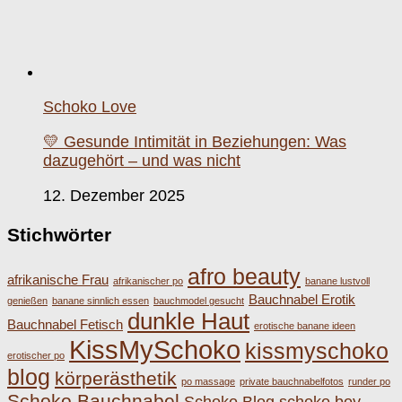
Schoko Love
💛 Gesunde Intimität in Beziehungen: Was
dazugehört – und was nicht
12. Dezember 2025
Stichwörter
afro beauty
afrikanische Frau
afrikanischer po
banane lustvoll
Bauchnabel Erotik
genießen
banane sinnlich essen
bauchmodel gesucht
dunkle Haut
Bauchnabel Fetisch
erotische banane ideen
KissMySchoko
kissmyschoko
erotischer po
blog
körperästhetik
po massage
private bauchnabelfotos
runder po
Schoko Bauchnabel
Schoko Blog
schoko boy