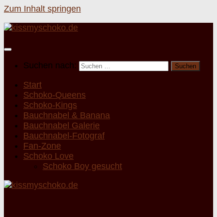
Zum Inhalt springen
Suchen nach:
Start
Schoko-Queens
Schoko-Kings
Bauchnabel & Banana
Bauchnabel Galerie
Bauchnabel-Fotograf
Fan-Zone
Schoko Love
Schoko Boy gesucht