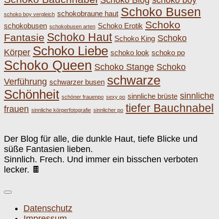
Schoko Busen
schokobraune haut
schoko boy vergleich
Schoko
schokobusen
Schoko Erotik
schokobusen arten
Schoko Haut
Fantasie
Schoko
Schoko King
Schoko Liebe
Körper
schoko look
schoko po
Schoko Queen
Schoko Stange
Schoko
schwarze
Verführung
schwarzer busen
Schönheit
sinnliche
sinnliche brüste
schöner frauenpo
sexy po
tiefer Bauchnabel
frauen
sinnliche körperfotografie
sinnlicher po
Der Blog für alle, die dunkle Haut, tiefe Blicke und
süße Fantasien lieben.
Sinnlich. Frech. Und immer ein bisschen verboten
lecker. 🍫
Datenschutz
Impressum