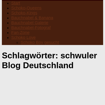
Start
Schoko-Queens
Schoko-Kings
Bauchnabel & Banana
Bauchnabel Galerie
Bauchnabel-Fotograf
Fan-Zone
Schoko Love
Schoko Boy gesucht
Schlagwörter:
schwuler
Blog Deutschland