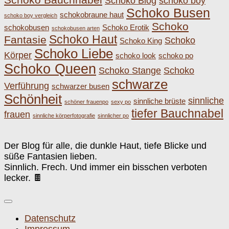
Schoko Blog
schoko boy
Schoko Busen
schokobraune haut
schoko boy vergleich
Schoko
schokobusen
Schoko Erotik
schokobusen arten
Schoko Haut
Fantasie
Schoko
Schoko King
Schoko Liebe
Körper
schoko look
schoko po
Schoko Queen
Schoko Stange
Schoko
schwarze
Verführung
schwarzer busen
Schönheit
sinnliche
sinnliche brüste
schöner frauenpo
sexy po
tiefer Bauchnabel
frauen
sinnliche körperfotografie
sinnlicher po
Der Blog für alle, die dunkle Haut, tiefe Blicke und
süße Fantasien lieben.
Sinnlich. Frech. Und immer ein bisschen verboten
lecker. 🍫
Datenschutz
Impressum