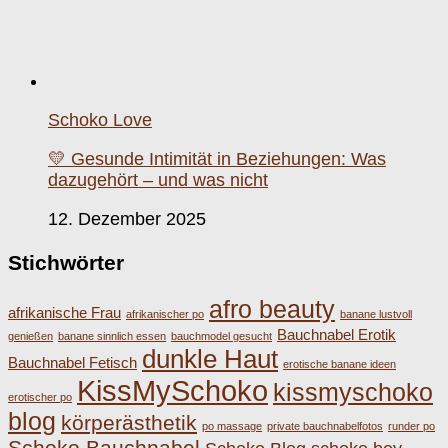
Schoko Love
💛 Gesunde Intimität in Beziehungen: Was
dazugehört – und was nicht
12. Dezember 2025
Stichwörter
afro beauty
afrikanische Frau
afrikanischer po
banane lustvoll
Bauchnabel Erotik
genießen
banane sinnlich essen
bauchmodel gesucht
dunkle Haut
Bauchnabel Fetisch
erotische banane ideen
KissMySchoko
kissmyschoko
erotischer po
blog
körperästhetik
po massage
private bauchnabelfotos
runder po
Schoko Bauchnabel