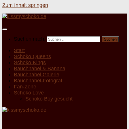
Zum Inhalt springen
Suchen nach:
Start
Schoko-Queens
Schoko-Kings
Bauchnabel & Banana
Bauchnabel Galerie
Bauchnabel-Fotograf
Fan-Zone
Schoko Love
Schoko Boy gesucht