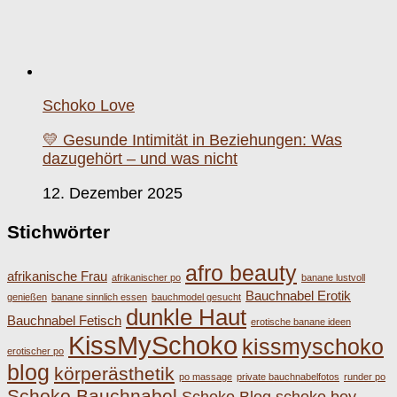
Schoko Love
💛 Gesunde Intimität in Beziehungen: Was
dazugehört – und was nicht
12. Dezember 2025
Stichwörter
afro beauty
afrikanische Frau
afrikanischer po
banane lustvoll
Bauchnabel Erotik
genießen
banane sinnlich essen
bauchmodel gesucht
dunkle Haut
Bauchnabel Fetisch
erotische banane ideen
KissMySchoko
kissmyschoko
erotischer po
blog
körperästhetik
po massage
private bauchnabelfotos
runder po
Schoko Bauchnabel
Schoko Blog
schoko boy