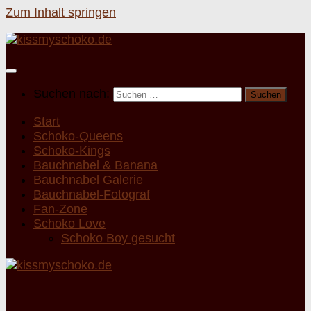
Zum Inhalt springen
Suchen nach:
Start
Schoko-Queens
Schoko-Kings
Bauchnabel & Banana
Bauchnabel Galerie
Bauchnabel-Fotograf
Fan-Zone
Schoko Love
Schoko Boy gesucht