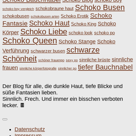
Schoko Busen
schokobraune haut
schoko boy vergleich
Schoko
schokobusen
Schoko Erotik
schokobusen arten
Schoko Haut
Fantasie
Schoko
Schoko King
Schoko Liebe
Körper
schoko look
schoko po
Schoko Queen
Schoko Stange
Schoko
schwarze
Verführung
schwarzer busen
Schönheit
sinnliche
sinnliche brüste
schöner frauenpo
sexy po
tiefer Bauchnabel
frauen
sinnliche körperfotografie
sinnlicher po
Der Blog für alle, die dunkle Haut, tiefe Blicke und
süße Fantasien lieben.
Sinnlich. Frech. Und immer ein bisschen verboten
lecker. 🍫
Datenschutz
Impressum