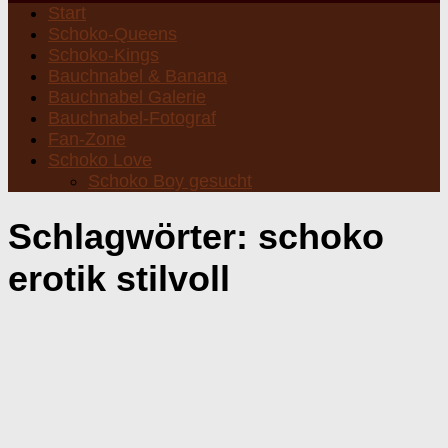
Start
Schoko-Queens
Schoko-Kings
Bauchnabel & Banana
Bauchnabel Galerie
Bauchnabel-Fotograf
Fan-Zone
Schoko Love
Schoko Boy gesucht
Schlagwörter:
schoko
erotik stilvoll