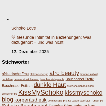
Schoko Love
💛 Gesunde Intimität in Beziehungen: Was
dazugehört – und was nicht
12. Dezember 2025
Stichwörter
afro beauty
afrikanische Frau
afrikanischer po
banane lustvoll
Bauchnabel Erotik
genießen
banane sinnlich essen
bauchmodel gesucht
dunkle Haut
Bauchnabel Fetisch
erotische banane ideen
KissMySchoko
kissmyschoko
erotischer po
blog
körperästhetik
po massage
private bauchnabelfotos
runder po
Schoko Bauchnabel
Schoko Blog
schoko boy