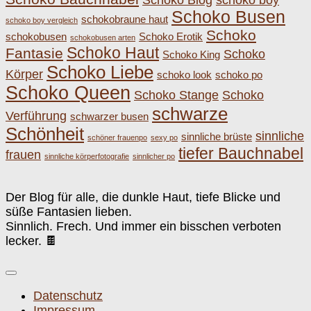
Schoko Busen
schokobraune haut
schoko boy vergleich
Schoko
schokobusen
Schoko Erotik
schokobusen arten
Schoko Haut
Fantasie
Schoko
Schoko King
Schoko Liebe
Körper
schoko look
schoko po
Schoko Queen
Schoko Stange
Schoko
schwarze
Verführung
schwarzer busen
Schönheit
sinnliche
sinnliche brüste
schöner frauenpo
sexy po
tiefer Bauchnabel
frauen
sinnliche körperfotografie
sinnlicher po
Der Blog für alle, die dunkle Haut, tiefe Blicke und
süße Fantasien lieben.
Sinnlich. Frech. Und immer ein bisschen verboten
lecker. 🍫
Datenschutz
Impressum