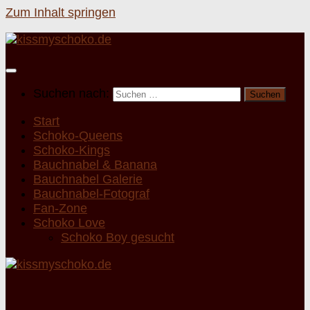
Zum Inhalt springen
Suchen nach:
Start
Schoko-Queens
Schoko-Kings
Bauchnabel & Banana
Bauchnabel Galerie
Bauchnabel-Fotograf
Fan-Zone
Schoko Love
Schoko Boy gesucht