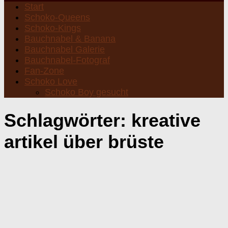
Start
Schoko-Queens
Schoko-Kings
Bauchnabel & Banana
Bauchnabel Galerie
Bauchnabel-Fotograf
Fan-Zone
Schoko Love
Schoko Boy gesucht
Schlagwörter:
kreative
artikel über brüste