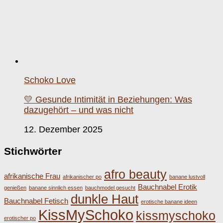
Schoko Love
💛 Gesunde Intimität in Beziehungen: Was
dazugehört – und was nicht
12. Dezember 2025
Stichwörter
afro beauty
afrikanische Frau
afrikanischer po
banane lustvoll
Bauchnabel Erotik
genießen
banane sinnlich essen
bauchmodel gesucht
dunkle Haut
Bauchnabel Fetisch
erotische banane ideen
KissMySchoko
kissmyschoko
erotischer po