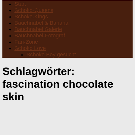
Start
Schoko-Queens
Schoko-Kings
Bauchnabel & Banana
Bauchnabel Galerie
Bauchnabel-Fotograf
Fan-Zone
Schoko Love
Schoko Boy gesucht
Schlagwörter:
fascination chocolate
skin