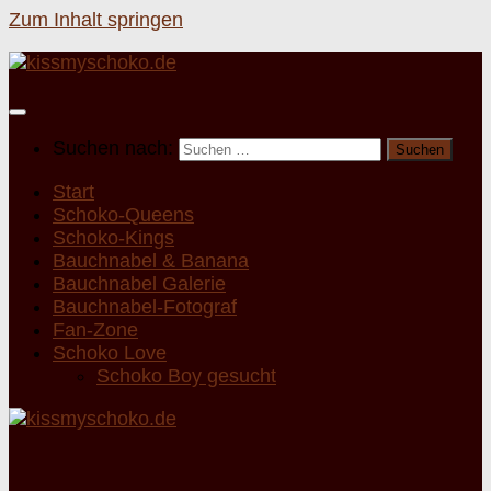
Zum Inhalt springen
Suchen nach:
Start
Schoko-Queens
Schoko-Kings
Bauchnabel & Banana
Bauchnabel Galerie
Bauchnabel-Fotograf
Fan-Zone
Schoko Love
Schoko Boy gesucht