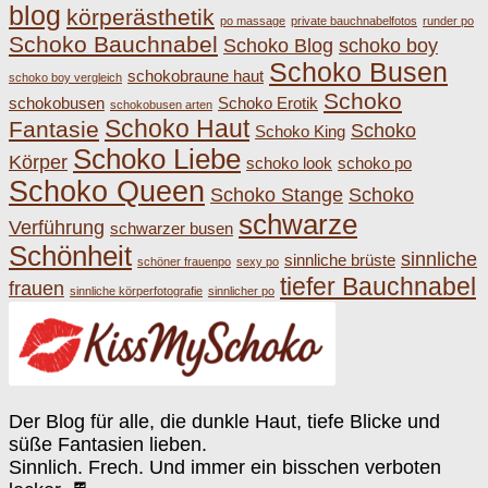
blog
körperästhetik
po massage
private bauchnabelfotos
runder po
Schoko Bauchnabel
Schoko Blog
schoko boy
Schoko Busen
schokobraune haut
schoko boy vergleich
Schoko
schokobusen
Schoko Erotik
schokobusen arten
Schoko Haut
Fantasie
Schoko
Schoko King
Schoko Liebe
Körper
schoko look
schoko po
Schoko Queen
Schoko Stange
Schoko
schwarze
Verführung
schwarzer busen
Schönheit
sinnliche
sinnliche brüste
schöner frauenpo
sexy po
tiefer Bauchnabel
frauen
sinnliche körperfotografie
sinnlicher po
Der Blog für alle, die dunkle Haut, tiefe Blicke und
süße Fantasien lieben.
Sinnlich. Frech. Und immer ein bisschen verboten