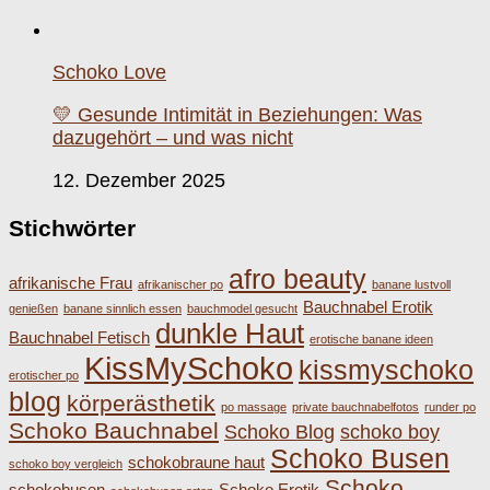
Schoko Love
💛 Gesunde Intimität in Beziehungen: Was
dazugehört – und was nicht
12. Dezember 2025
Stichwörter
afro beauty
afrikanische Frau
afrikanischer po
banane lustvoll
Bauchnabel Erotik
genießen
banane sinnlich essen
bauchmodel gesucht
dunkle Haut
Bauchnabel Fetisch
erotische banane ideen
KissMySchoko
kissmyschoko
erotischer po
blog
körperästhetik
po massage
private bauchnabelfotos
runder po
Schoko Bauchnabel
Schoko Blog
schoko boy
Schoko Busen
schokobraune haut
schoko boy vergleich
Schoko
schokobusen
Schoko Erotik