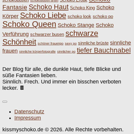
schokobusen arten
Schoko Haut
Fantasie
Schoko
Schoko King
Schoko Liebe
Körper
schoko look
schoko po
Schoko Queen
Schoko Stange
Schoko
schwarze
Verführung
schwarzer busen
Schönheit
sinnliche
sinnliche brüste
schöner frauenpo
sexy po
tiefer Bauchnabel
frauen
sinnliche körperfotografie
sinnlicher po
Der Blog für alle, die dunkle Haut, tiefe Blicke und
süße Fantasien lieben.
Sinnlich. Frech. Und immer ein bisschen verboten
lecker. 🍫
Datenschutz
Impressum
kissmyschoko.de © 2026. Alle Rechte vorbehalten.