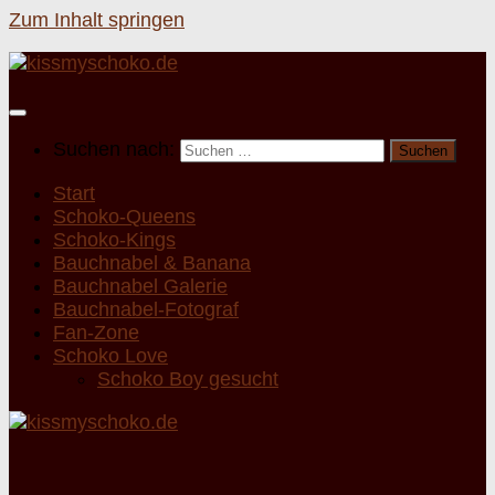
Zum Inhalt springen
Suchen nach:
Start
Schoko-Queens
Schoko-Kings
Bauchnabel & Banana
Bauchnabel Galerie
Bauchnabel-Fotograf
Fan-Zone
Schoko Love
Schoko Boy gesucht