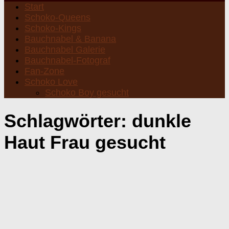
Start
Schoko-Queens
Schoko-Kings
Bauchnabel & Banana
Bauchnabel Galerie
Bauchnabel-Fotograf
Fan-Zone
Schoko Love
Schoko Boy gesucht
Schlagwörter:
dunkle
Haut Frau gesucht