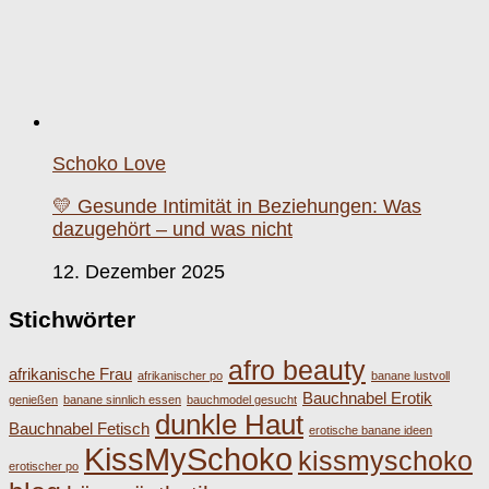
Schoko Love
💛 Gesunde Intimität in Beziehungen: Was
dazugehört – und was nicht
12. Dezember 2025
Stichwörter
afro beauty
afrikanische Frau
afrikanischer po
banane lustvoll
Bauchnabel Erotik
genießen
banane sinnlich essen
bauchmodel gesucht
dunkle Haut
Bauchnabel Fetisch
erotische banane ideen
KissMySchoko
kissmyschoko
erotischer po