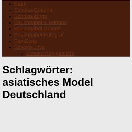
Start
Schoko-Queens
Schoko-Kings
Bauchnabel & Banana
Bauchnabel Galerie
Bauchnabel-Fotograf
Fan-Zone
Schoko Love
Schoko Boy gesucht
Schlagwörter:
asiatisches Model
Deutschland