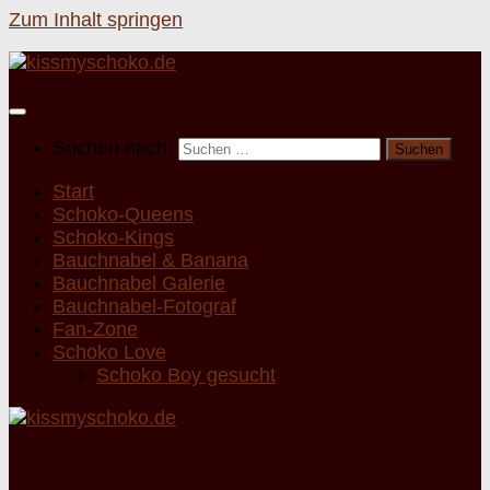
Zum Inhalt springen
Suchen nach:
Start
Schoko-Queens
Schoko-Kings
Bauchnabel & Banana
Bauchnabel Galerie
Bauchnabel-Fotograf
Fan-Zone
Schoko Love
Schoko Boy gesucht