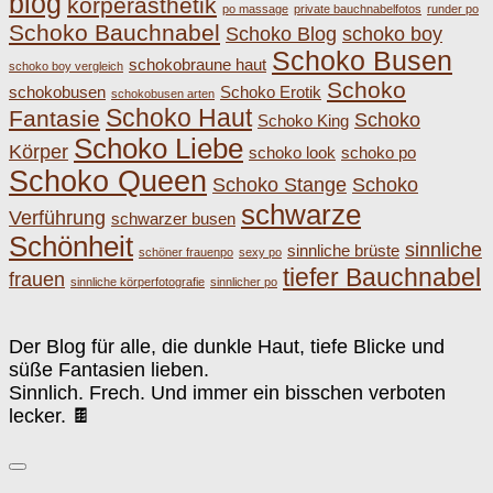
blog
körperästhetik
po massage
private bauchnabelfotos
runder po
Schoko Bauchnabel
Schoko Blog
schoko boy
Schoko Busen
schokobraune haut
schoko boy vergleich
Schoko
schokobusen
Schoko Erotik
schokobusen arten
Schoko Haut
Fantasie
Schoko
Schoko King
Schoko Liebe
Körper
schoko look
schoko po
Schoko Queen
Schoko Stange
Schoko
schwarze
Verführung
schwarzer busen
Schönheit
sinnliche
sinnliche brüste
schöner frauenpo
sexy po
tiefer Bauchnabel
frauen
sinnliche körperfotografie
sinnlicher po
Der Blog für alle, die dunkle Haut, tiefe Blicke und
süße Fantasien lieben.
Sinnlich. Frech. Und immer ein bisschen verboten
lecker. 🍫