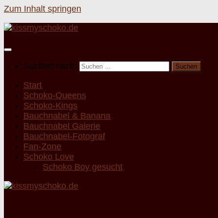
Zum Inhalt springen
Suchen nach:
Start
Schoko-Queens
Schoko-Kings
Bauchnabel & Banana
Bauchnabel Galerie
Bauchnabel-Fotograf
Fan-Zone
Schoko Love
Schoko Boy gesucht