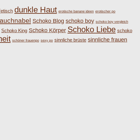
dunkle Haut
etisch
erotische banane ideen
erotischer po
auchnabel
Schoko Blog
schoko boy
schoko boy vergleich
Schoko Liebe
Schoko Körper
Schoko King
schoko
eit
sinnliche frauen
sinnliche brüste
schöner frauenpo
sexy po