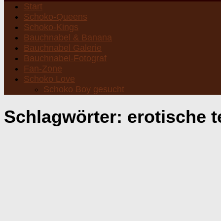
Start
Schoko-Queens
Schoko-Kings
Bauchnabel & Banana
Bauchnabel Galerie
Bauchnabel-Fotograf
Fan-Zone
Schoko Love
Schoko Boy gesucht
Schlagwörter:
erotische t