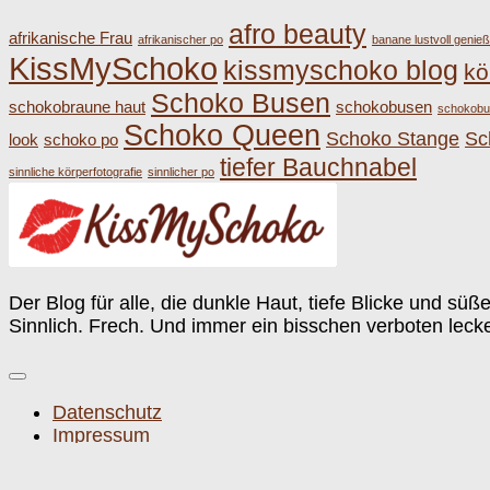
afro beauty
afrikanische Frau
afrikanischer po
banane lustvoll genie
KissMySchoko
kissmyschoko blog
kö
Schoko Busen
schokobraune haut
schokobusen
schokobu
Schoko Queen
Schoko Stange
Sc
look
schoko po
tiefer Bauchnabel
sinnliche körperfotografie
sinnlicher po
Der Blog für alle, die dunkle Haut, tiefe Blicke und süß
Sinnlich. Frech. Und immer ein bisschen verboten lecke
Datenschutz
Impressum
kissmyschoko.de © 2026. Alle Rechte vorbehalten.