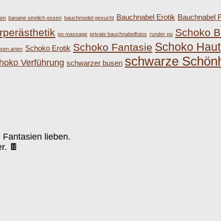
Bauchnabel Erotik
Bauchnabel F
ßen
banane sinnlich essen
bauchmodel gesucht
rperästhetik
Schoko B
po massage
private bauchnabelfotos
runder po
Schoko Haut
Schoko Fantasie
Schoko Erotik
sen arten
schwarze Schönh
hoko Verführung
schwarzer busen
e Fantasien lieben.
r. 🍫