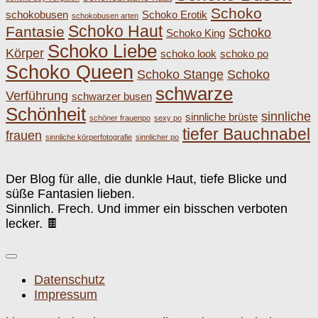
Schoko
schokobusen
Schoko Erotik
schokobusen arten
Schoko Haut
Fantasie
Schoko
Schoko King
Schoko Liebe
Körper
schoko look
schoko po
Schoko Queen
Schoko Stange
Schoko
schwarze
Verführung
schwarzer busen
Schönheit
sinnliche
sinnliche brüste
schöner frauenpo
sexy po
tiefer Bauchnabel
frauen
sinnliche körperfotografie
sinnlicher po
Der Blog für alle, die dunkle Haut, tiefe Blicke und
süße Fantasien lieben.
Sinnlich. Frech. Und immer ein bisschen verboten
lecker. 🍫
Datenschutz
Impressum