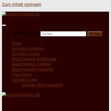
Zum Inhalt springen
Suchen nach:
Start
Schoko-Queens
Schoko-Kings
Bauchnabel & Banana
Bauchnabel Galerie
Bauchnabel-Fotograf
Fan-Zone
Schoko Love
Schoko Boy gesucht