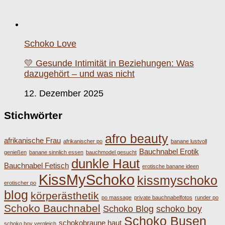
Schoko Love
💛 Gesunde Intimität in Beziehungen: Was
dazugehört – und was nicht
12. Dezember 2025
Stichwörter
afro beauty
afrikanische Frau
afrikanischer po
banane lustvoll
Bauchnabel Erotik
genießen
banane sinnlich essen
bauchmodel gesucht
dunkle Haut
Bauchnabel Fetisch
erotische banane ideen
KissMySchoko
kissmyschoko
erotischer po
blog
körperästhetik
po massage
private bauchnabelfotos
runder po
Schoko Bauchnabel
Schoko Blog
schoko boy
Schoko Busen
schokobraune haut
schoko boy vergleich