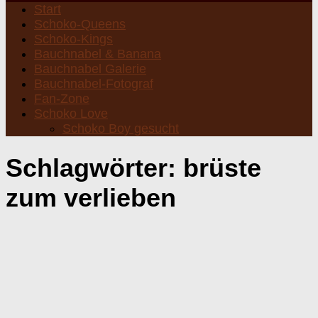
Start
Schoko-Queens
Schoko-Kings
Bauchnabel & Banana
Bauchnabel Galerie
Bauchnabel-Fotograf
Fan-Zone
Schoko Love
Schoko Boy gesucht
Schlagwörter:
brüste
zum verlieben